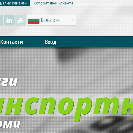
уални клиенти
Копоративни клиенти
Български
Контакти
Вход
уги
анспорт
рми