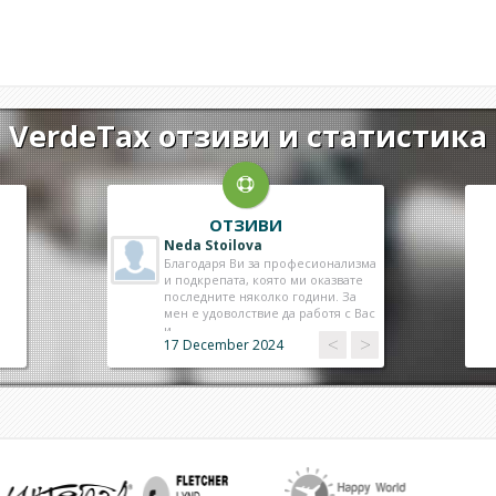
VerdeTax отзиви и статистика
ОТЗИВИ
Neda Stoilova
Lilyana Popova
Благодаря Ви за професионализма
Здравейте, благодаря за
и подкрепата, която ми оказвате
съдействието! Всичко е точно с
последните няколко години. За
плащането на чека! С Вас се
мен е удоволствие да работя с Вас
работи отлично! Поздрави.
и ..
<
<
>
>
17 December 2024
11 December 2024