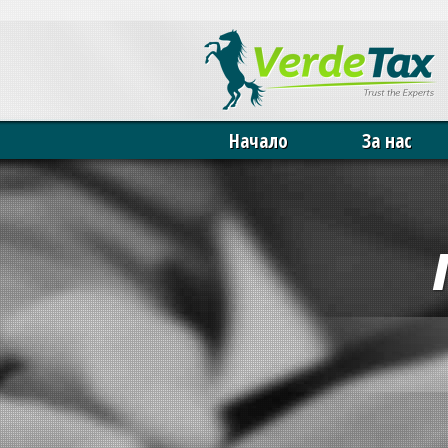
Our website uses cookies. By continuing we assume your permission 
Начало
За нас