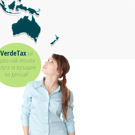
VerdeTax
ви
дава най-лесната
слуга за връщане
на данъци!