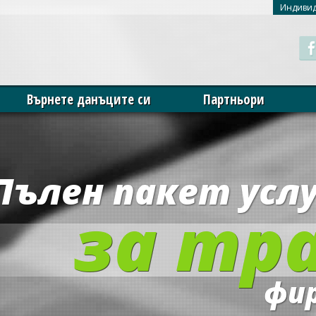
Индивид
to deploy cookies, as detailed in our
privacy and cookies policy
.
X
Върнете данъците си
Партньори
Пълен пакет усл
за тр
фи