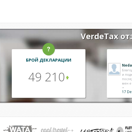
VerdeTax от
БРОЙ ДЕКЛАРАЦИИ
Neda
Благо
49 210
и под
после
мен е
и ..
17 De