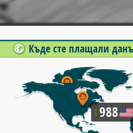
Къде сте плащали дан
988
$