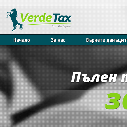
Our website uses cookies. By continuing we assume your permission 
Начало
За нас
Върнете данъцит
Пълен 
з