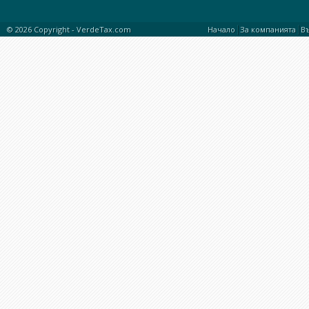
|
|
© 2026 Copyright -
VerdeTax.com
Начало
За компанията
В