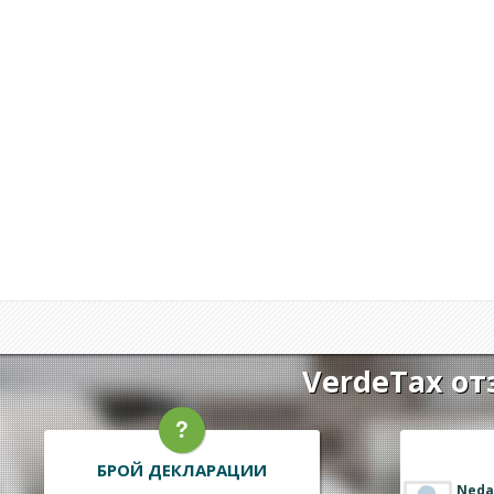
VerdeTax от
БРОЙ ДЕКЛАРАЦИИ
Neda
Lily