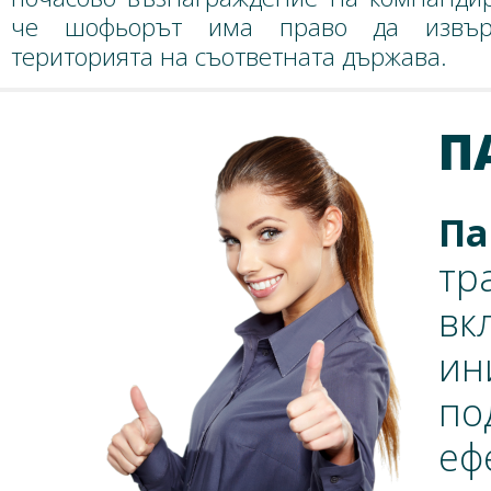
че шофьорът има право да извър
територията на съответната държава.
П
П
тр
вк
ин
п
еф