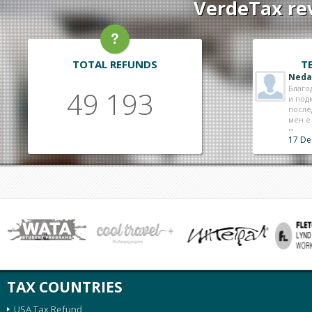
VerdeTax rev
TOTAL REFUNDS
T
Lily
Здрав
49 193
съдей
плаща
работ
11 De
TAX COUNTRIES
USA Tax Refund