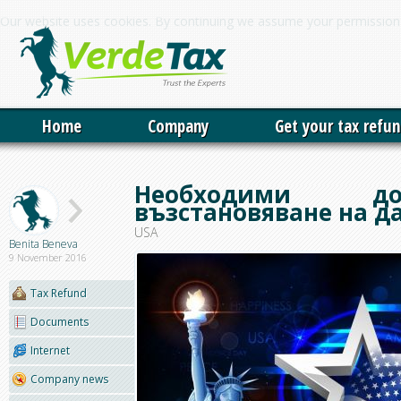
Our website uses cookies. By continuing we assume your permission 
Home
Company
Get your tax refu
Необходими д
възстановяване на д
USA
Benita Beneva
9 November 2016
Tax Refund
Documents
Internet
Company news