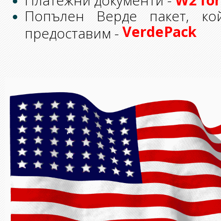
W2 fo
Платежни документи -
Попълен Верде пакет, к
VerdePack
предоставим -