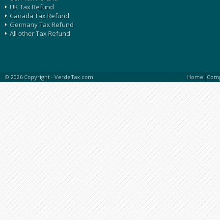
UK Tax Refund
Canada Tax Refund
Germany Tax Refund
All other Tax Refund
|
© 2026 Copyright -
VerdeTax.com
Home
Com