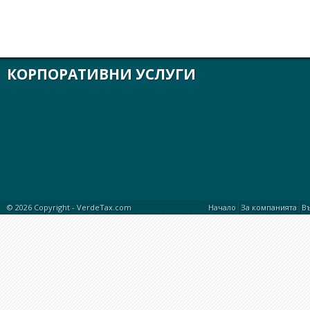
КОРПОРАТИВНИ УСЛУГИ
|
|
© 2026 Copyright -
VerdeTax.com
Начало
За компанията
В