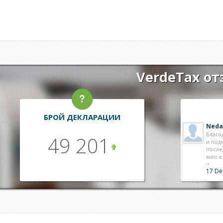
VerdeTax от
БРОЙ ДЕКЛАРАЦИИ
Lily
Здрав
49 201
съдей
плаща
работ
11 De